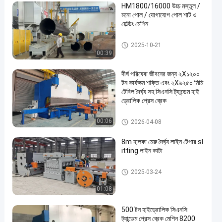
HM1800/16000 উচ্চ মস্তুল /
মনো পোল / যোগাযোগ পোল শাট ও
য়েল্ডিং মেশিন
হালকা মেরু শাট-ঢালাই মেশিন
2025-10-21
00:39
দীর্ঘ পরিষেবা জীবনের জন্য ২X১২০০
টন কার্যক্ষম শক্তি এবং ২X৬২৫০ মিমি
টেবিল দৈর্ঘ্য সহ সিএনসি ট্যান্ডেম হাই
ড্রোলিক প্রেস ব্রেক
সিএনসি জলবাহী প্রেস ব্রেক
00:06
2026-04-08
8m হালকা মেরু দৈর্ঘ্য লাইন টেপার sl
itting লাইন কাটা
হাল্কা মেরু মেশিন
2025-03-24
01:08
500 টন হাইড্রোলিক সিএনসি
ট্যান্ডেম প্রেস ব্রেক মেশিন 8200