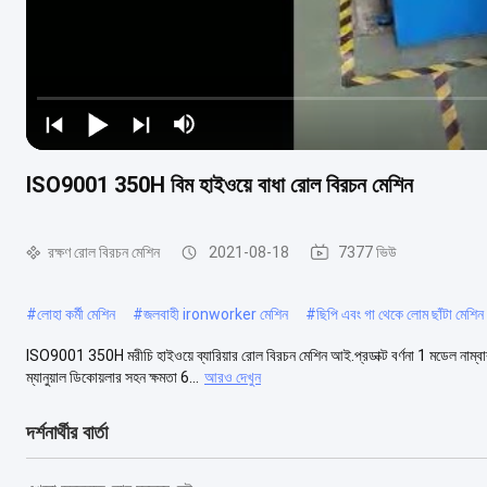
ISO9001 350H বিম হাইওয়ে বাধা রোল বিরচন মেশিন
রক্ষণ রোল বিরচন মেশিন
2021-08-18
7377 ভিউ
#
লোহা কর্মী মেশিন
#
জলবাহী ironworker মেশিন
#
ছিপি এবং গা থেকে লোম ছাঁটা মেশিন
ISO9001 350H মরীচি হাইওয়ে ব্যারিয়ার রোল বিরচন মেশিন আই.প্রডাক্ট বর্ণনা 1 মডেল নাম্
ম্যানুয়াল ডিকোয়লার সহন ক্ষমতা 6...
আরও দেখুন
দর্শনার্থীর বার্তা