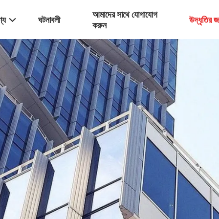
আমাদের সাথে যোগাযোগ
্য
ঘটনাবলী
উদ্ধৃতির 
করুন