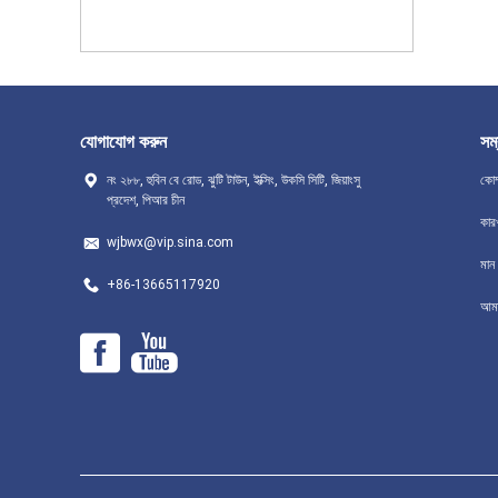
যোগাযোগ করুন
সম্
নং ২৮৮, হুবিন বে রোড, ঝুটি টাউন, ইক্সিং, উকসি সিটি, জিয়াংসু
কোম
প্রদেশ, পিআর চীন
কার
wjbwx@vip.sina.com
মান ন
+86-13665117920
আমা