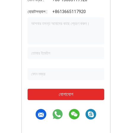
হোয়াটসঅ্যাপ :
+8613665117920
যোগাযোগ