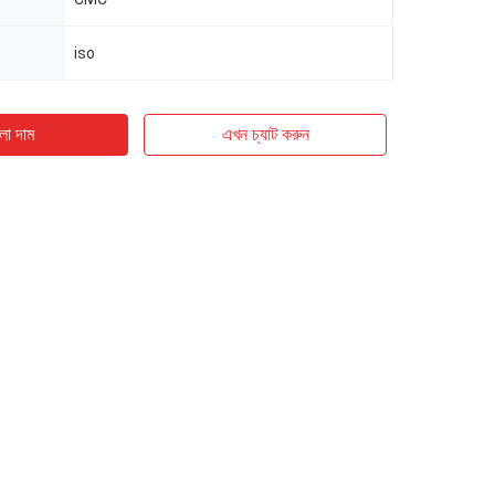
iso
ো দাম
এখন চ্যাট করুন