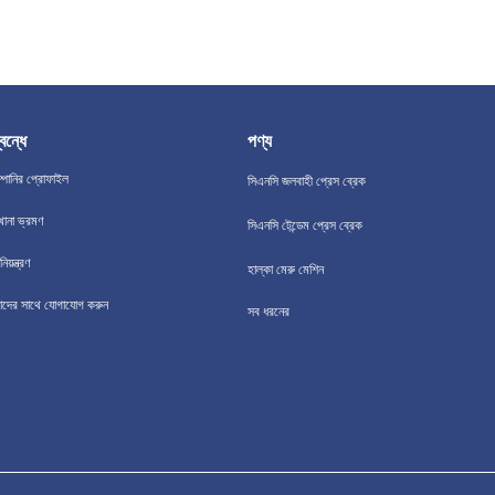
বন্ধে
পণ্য
্পানির প্রোফাইল
সিএনসি জলবাহী প্রেস ব্রেক
খানা ভ্রমণ
সিএনসি টেন্ডেম প্রেস ব্রেক
িয়ন্ত্রণ
হাল্কা মেরু মেশিন
দের সাথে যোগাযোগ করুন
সব ধরনের