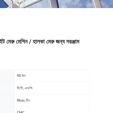
 লাইট মেরু মেশিন / হালকা মেরু জন্য সরঞ্জাম
90 দিন
টি/টি, এল/সি
Wuxi, চীন
CMC