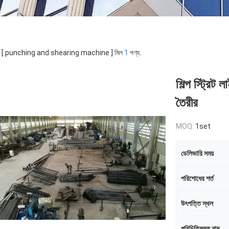
র্ড [ punching and shearing machine ] মিল
1
পণ্য.
শিল্প স্ট্রিট
তৈরীর
MOQ:
1set
ডেলিভারি সময়
পরিশোধের শর্ত
উৎপত্তি স্থল
পরিচিতিমুলক নাম