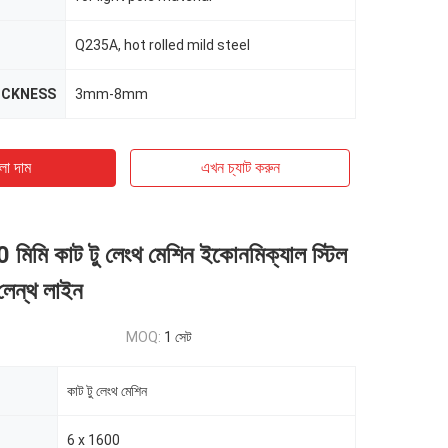
Q235A, hot rolled mild steel
ICKNESS
3mm-8mm
ো দাম
এখন চ্যাট করুন
 মিমি কাট টু লেংথ মেশিন ইকোনমিক্যাল স্টিল
 লেন্থ লাইন
MOQ:
1 সেট
কাট টু লেংথ মেশিন
6 x 1600