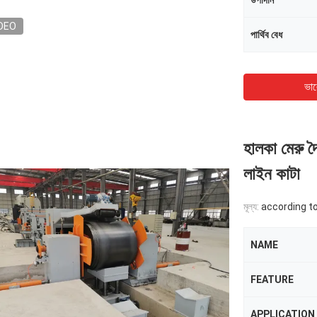
উপাদান
DEO
পার্থিব বেধ
ভাল
হালকা মেরু দ
লাইন কাটা
মূল্য:
according to the
NAME
FEATURE
APPLICATION