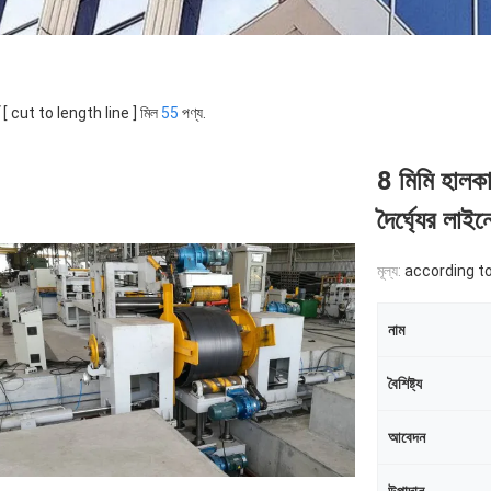
্ড [ cut to length line ] মিল
55
পণ্য.
8 মিমি হালকা
দৈর্ঘ্যের লাইন
মূল্য:
according to the
নাম
বৈশিষ্ট্য
আবেদন