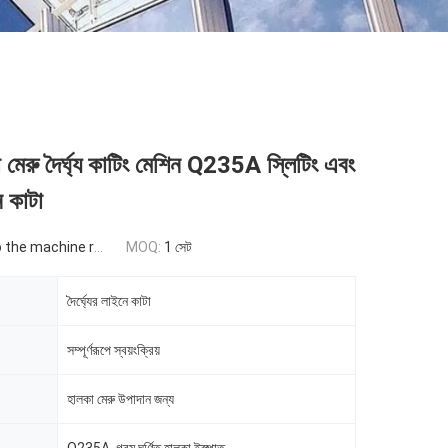
 মেরু দৈর্ঘ্য কাটিং মেশিন Q235A স্লিটিং এবং
ে কাটা
 machine requirement
MOQ:
1 সেট
দৈর্ঘ্যের লাইনে কাটা
সম্পূর্ণরূপে স্বয়ংক্রিয়
হালকা মেরু উপাদান জন্য