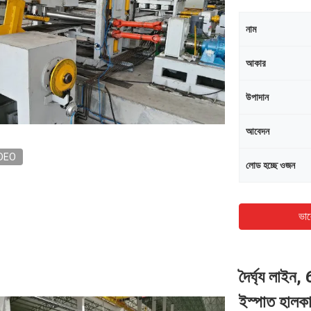
নাম
আকার
উপাদান
আবেদন
DEO
লোড হচ্ছে ওজন
ভাল
দৈর্ঘ্য লাই
ইস্পাত হালকা ম