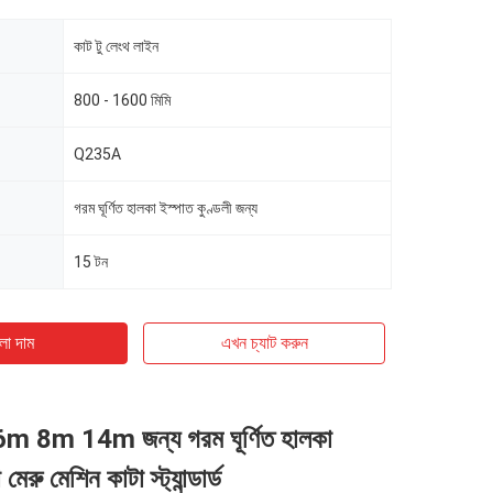
কাট টু লেংথ লাইন
800 - 1600 মিমি
Q235A
গরম ঘূর্ণিত হালকা ইস্পাত কুণ্ডলী জন্য
15 টন
ো দাম
এখন চ্যাট করুন
ন, 6m 8m 14m জন্য গরম ঘূর্ণিত হালকা
েরু মেশিন কাটা স্ট্যান্ডার্ড