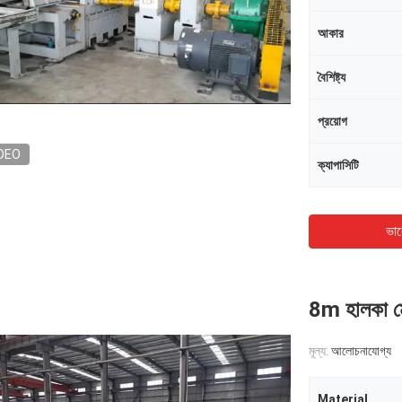
আকার
বৈশিষ্ট্য
প্রয়োগ
DEO
ক্যাপাসিটি
ভাল
8m হালকা মের
মূল্য:
আলোচনাযোগ্য
Material