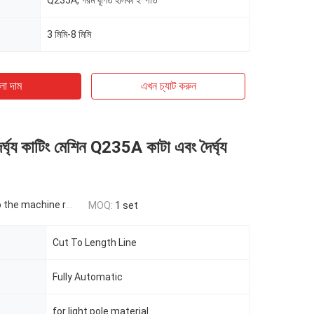
Q235A, গরম ঘূর্ণিত হালকা ইস্পাত
3 মিমি-8 মিমি
ো দাম
এখন চ্যাট করুন
ৈর্ঘ্য কাটিং মেশিন Q235A কাটা এবং দৈর্ঘ্য
 machine requirement
MOQ:
1 set
Cut To Length Line
Fully Automatic
for light pole material