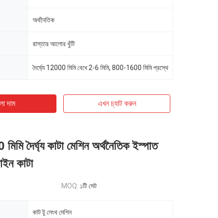
অর্থনৈতিক
রাস্তার আলোর খুঁটি
দৈর্ঘ্যে 12000 মিমি বেধে 2-6 মিমি, 800-1600 মিমি প্রস্থে
ো দাম
এখন চ্যাট করুন
মিমি দৈর্ঘ্য কাটা মেশিন অর্থনৈতিক ইস্পাত
 লাইন কাটা
MOQ:
১টি সেট
কাট টু লেংথ মেশিন