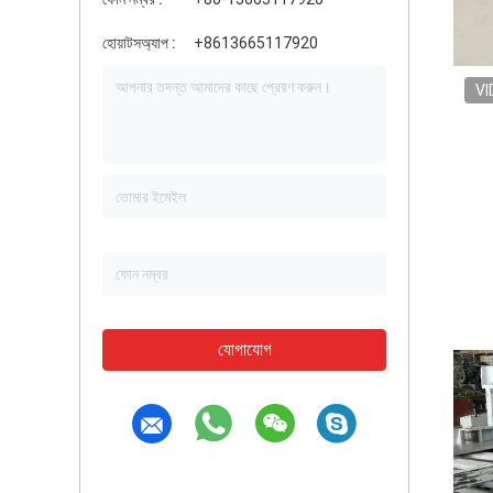
হোয়াটসঅ্যাপ :
+8613665117920
VI
যোগাযোগ