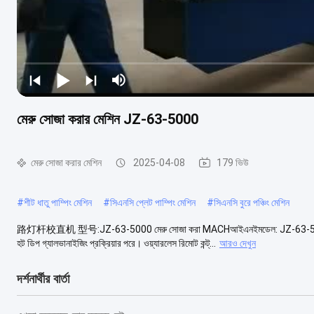
মেরু সোজা করার মেশিন JZ-63-5000
মেরু সোজা করার মেশিন
2025-04-08
179 ভিউ
#
শীট ধাতু পাম্পিং মেশিন
#
সিএনসি প্লেট পাম্পিং মেশিন
#
সিএনসি বুরে পঞ্চিং মেশিন
路灯杆校直机 型号:JZ-63-5000 মেরু সোজা করা MACHআইএনইমডেল: JZ-63-5000 আবেদন: এ
হট ডিপ গ্যালভানাইজিং প্রক্রিয়ার পরে। ওয়্যারলেস রিমোট কন্ট্...
আরও দেখুন
দর্শনার্থীর বার্তা