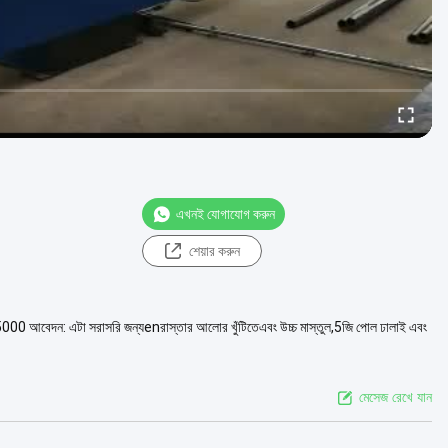
এখনই যোগাযোগ করুন
শেয়ার করুন
টা সরাসরি জন্যenরাস্তার আলোর খুঁটিতেএবং উচ্চ মাস্তুল,5জি পোল ঢালাই এবং
মেসেজ রেখে যান