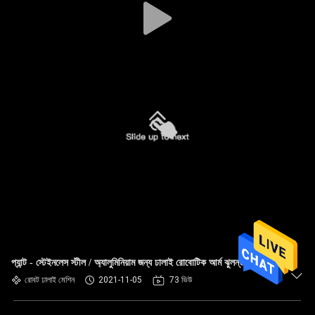
প্যান্ট - স্টেইনলেস স্টীল / অ্যালুমিনিয়াম জন্য ঢালাই রোবোটিক আর্ম ঝুলন্ত
রোবট ঢালাই মেশিন
2021-11-05
73 ভিউ