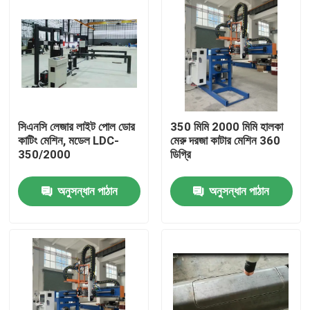
সিএনসি লেজার লাইট পোল ডোর
350 মিমি 2000 মিমি হালকা
কাটিং মেশিন, মডেল LDC-
মেরু দরজা কাটার মেশিন 360
350/2000
ডিগ্রি
অনুসন্ধান পাঠান
অনুসন্ধান পাঠান
বাড়ি
পণ্য
আমাদের সম্পর্কে