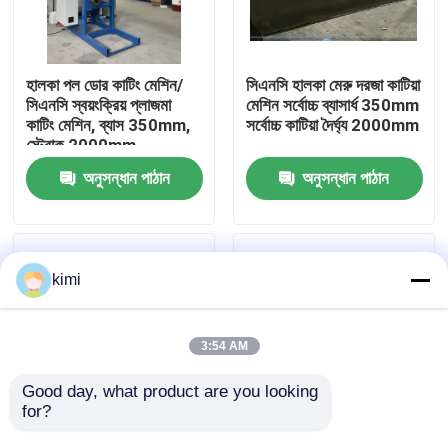
কারখানা পরিদর্শন
হালকা পল ডোর কাটিং মেশিন/
সিএনসি হালকা মেরু দরজা কাটিয়া
সিএনসি স্বয়ংক্রিয় প্লাজমা
মেশিন সর্বোচ্চ ব্যাসার্ধ 350mm
মান নিয়ন্ত্রণ
কাটিং মেশিন, ব্যাস 350mm,
সর্বোচ্চ কাটিয়া দৈর্ঘ্য 2000mm
স্ট্রোক 2000mm
অনুসন্ধান পাঠান
অনুসন্ধান পাঠান
আমাদের সাথে যোগাযোগ করুন
খবর
kimi
মামলা
3:54 AM
একটি উদ্ধৃতি অনুরোধ করুন
Good day, what product are you looking 
for?
অ্যালুমিনিয়াম অষ্টভুজ এবং শঙ্কু
দ্রুত গতির সিএনসি লেজার দরজা
সিএনসি জলবাহী প্রেস ব্রেক