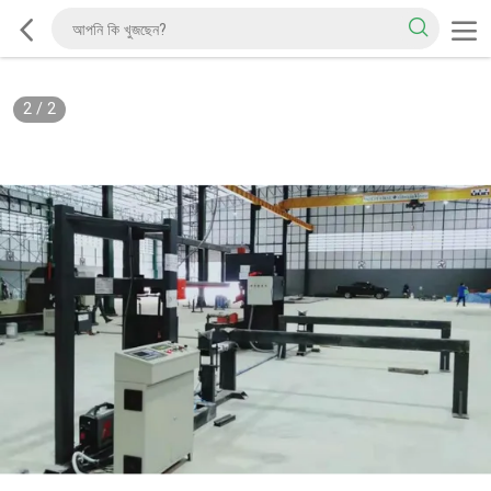
2
/
2