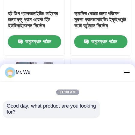
হট ডিপ গ্যালভানাইজিং লাইনের
অ্যাসিড ধোয়ার জন্য পরিবেশ
কারখানা পরিদর্শন
জন্য ফ্লু গ্যাস ওয়েস্ট হিট
সুরক্ষা গ্যালভানাইজিং ইকুইপমেন্ট
ইউটিলাইজেশন সিস্টেম
অটো কন্ট্রোল সিস্টেম
মান নিয়ন্ত্রণ
অনুসন্ধান পাঠান
অনুসন্ধান পাঠান
আমাদের সাথে যোগাযোগ করুন
Mr. Wu
খবর
11:08 AM
মামলা
Good day, what product are you looking 
for?
একটি উদ্ধৃতি অনুরোধ করুন
হট ডিপ গ্যালভানাইজিং সরঞ্জামের
উচ্চ গতির কাস্টমাইজড হট ডিপ
জন্য বোল্ট এবং বাদাম
গ্যালভানাইজিং লাইন টিউব
গ্যালভানাইজিং লাইন
উত্পাদন লাইন
সিএনসি জলবাহী প্রেস ব্রেক