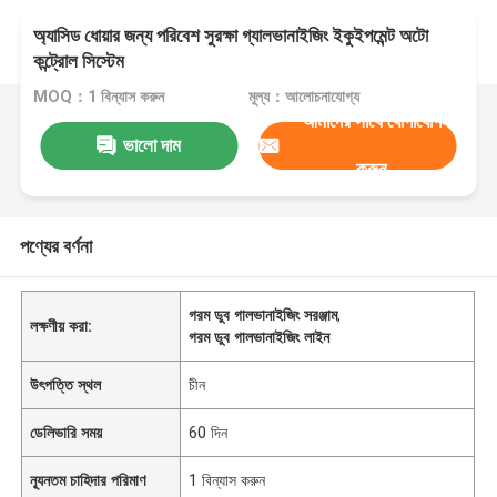
অ্যাসিড ধোয়ার জন্য পরিবেশ সুরক্ষা গ্যালভানাইজিং ইকুইপমেন্ট অটো
কন্ট্রোল সিস্টেম
MOQ：1 বিন্যাস করুন
মূল্য：আলোচনাযোগ্য
আমাদের সাথে যোগাযোগ
ভালো দাম
করুন
পণ্যের বর্ণনা
গরম ডুব গালভানাইজিং সরঞ্জাম
,
লক্ষণীয় করা:
গরম ডুব গালভানাইজিং লাইন
উৎপত্তি স্থল
চীন
ডেলিভারি সময়
60 দিন
ন্যূনতম চাহিদার পরিমাণ
1 বিন্যাস করুন