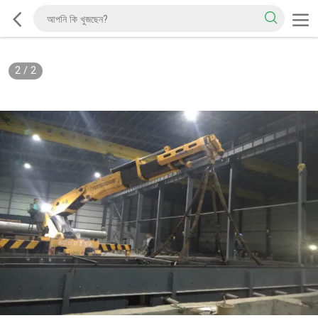
2
/
2