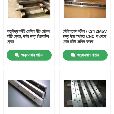
ধাতুবিদ্যা কাঁচি মেশিন শীট মেটাল
স্টেইনলেস স্টীল / Cr12MoV
কাঁচি ব্লেড, কাটা জন্য গিলোটিন
জন্য উচ্চ স্পষ্টতা CNC গা থেকে
ব্লেড
লোম ছাঁটা মেশিন ফলক
অনুসন্ধান পাঠান
অনুসন্ধান পাঠান
বাড়ি
পণ্য
আমাদের সম্পর্কে