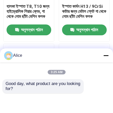
হালকা ইস্পাত T8, T10 জন্য
ইস্পাত কার্বন H13 / 9CrSi
হাইড্রোলিক শিয়ার ব্লেড, গা
কাটার জন্য মেটাল প্লেট গা থেকে
কারখানা পরিদর্শন
থেকে লোম ছাঁটা মেশিন ফলক
লোম ছাঁটা মেশিন ফলক
অনুসন্ধান পাঠান
অনুসন্ধান পাঠান
মান নিয়ন্ত্রণ
আমাদের সাথে যোগাযোগ করুন
Alice
খবর
3:25 AM
মামলা
Good day, what product are you looking 
for?
একটি উদ্ধৃতি অনুরোধ করুন
উচ্চ কর্মক্ষমতা সোজা ছুরি শিল্প গা
Plate Guillotine shear
থেকে লোম ছাঁটা মেশিন ফলক
blade, Shearing
6CrW2Si
machine blade
sharpening for
সিএনসি জলবাহী প্রেস ব্রেক