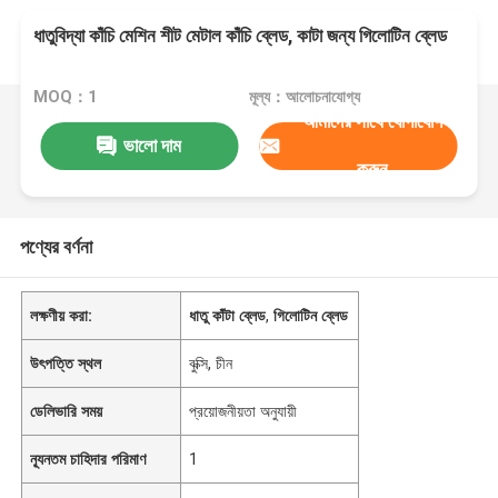
ধাতুবিদ্যা কাঁচি মেশিন শীট মেটাল কাঁচি ব্লেড, কাটা জন্য গিলোটিন ব্লেড
MOQ：1
মূল্য：আলোচনাযোগ্য
আমাদের সাথে যোগাযোগ
ভালো দাম
করুন
পণ্যের বর্ণনা
লক্ষণীয় করা:
ধাতু কাঁটা ব্লেড
,
গিলোটিন ব্লেড
উৎপত্তি স্থল
বুক্সি, চীন
ডেলিভারি সময়
প্রয়োজনীয়তা অনুযায়ী
ন্যূনতম চাহিদার পরিমাণ
1