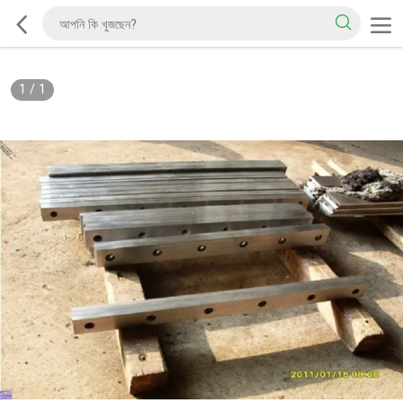
1
/
1