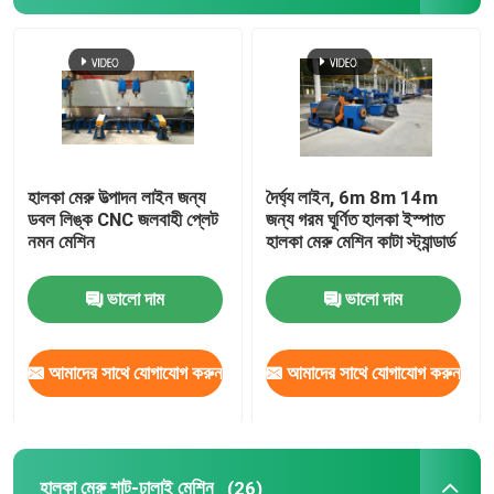
রক্ষণ রোল বিরচন মেশিন
জলবাহী গা থেকে লোম ছাঁটা মেশিন
শট ব্লাস্টিং মেশিন
হালকা মেরু উত্পাদন লাইন জন্য
দৈর্ঘ্য লাইন, 6m 8m 14m
ডবল লিঙ্ক CNC জলবাহী প্লেট
জন্য গরম ঘূর্ণিত হালকা ইস্পাত
নমন মেশিন
হালকা মেরু মেশিন কাটা স্ট্যান্ডার্ড
যন্ত্র কাজ বীম ওয়েল্ডিং
ভালো দাম
ভালো দাম
সিএনসি প্লাজমা কাটন মেশিন
আমাদের সাথে যোগাযোগ করুন
আমাদের সাথে যোগাযোগ করুন
মেরু সোজা করার মেশিন
ইস্পাত কয়েল স্লিটিং লাইন
হালকা মেরু শাট-ঢালাই মেশিন
(26)