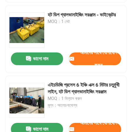
হট ডিপ গ্যালভানাইজিং সরঞ্জাম - ভাইব্রেটর
MOQ：1 সেট
আমাদের সাথে যোগাযোগ
ভালো দাম
করুন
এইচডিজি প্রসেস 6 ইঞ্চি এক্স 6 মিটার চতুর্মুখী
লাইন, হট ডিপ গ্যালভানাইজিং সরঞ্জাম
MOQ：1 বিন্যাস করুন
মূল্য：আলোচনাযোগ্য
আমাদের সাথে যোগাযোগ
ভালো দাম