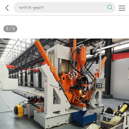
2
/
3