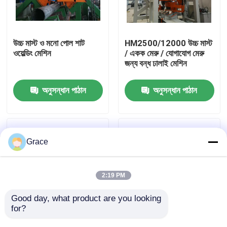
কারখানা পরিদর্শন
উচ্চ মাস্ট ও মনো পোল শাট
HM2500/12000 উচ্চ মাস্ট
ওয়েল্ডিং মেশিন
/ একক মেরু / যোগাযোগ মেরু
মান নিয়ন্ত্রণ
জন্য বন্ধ ঢালাই মেশিন
অনুসন্ধান পাঠান
অনুসন্ধান পাঠান
আমাদের সাথে যোগাযোগ করুন
খবর
Grace
মামলা
2:19 PM
একটি উদ্ধৃতি অনুরোধ করুন
Good day, what product are you looking 
for?
HM600/12000 উচ্চ মাস্ট
HM1800/14000 উচ্চ মাস্ট
সিএনসি জলবাহী প্রেস ব্রেক