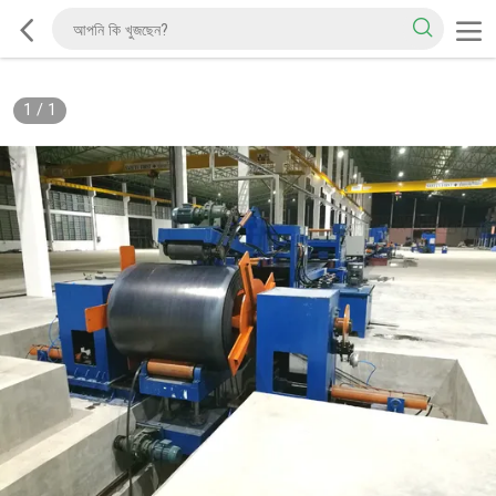
1
/
1