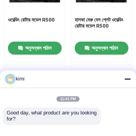
কারখানা পরিদর্শন
ওয়েল্ডিং রোটার মডেল R500
হালকা মেরু বেস প্লেট ওয়েল্ডিং
রোটার মডেল R500
মান নিয়ন্ত্রণ
অনুসন্ধান পাঠান
অনুসন্ধান পাঠান
আমাদের সাথে যোগাযোগ করুন
খবর
kimi
মামলা
11:41 PM
Good day, what product are you looking 
একটি উদ্ধৃতি অনুরোধ করুন
for?
রোবট বেস প্লেট ওয়েল্ডিং মেশিন
হালকা মেরু উত্পাদন লাইন জন্য
ফর লাইট পল মডেল RW-
ডবল লিঙ্ক CNC জলবাহী প্লেট
সিএনসি জলবাহী প্রেস ব্রেক