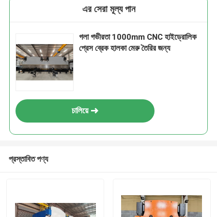
এর সেরা মূল্য পান
গলা গভীরতা 1000mm CNC হাইড্রোলিক
প্রেস ব্রেক হালকা মেরু তৈরির জন্য
চালিয়ে
প্রস্তাবিত পণ্য