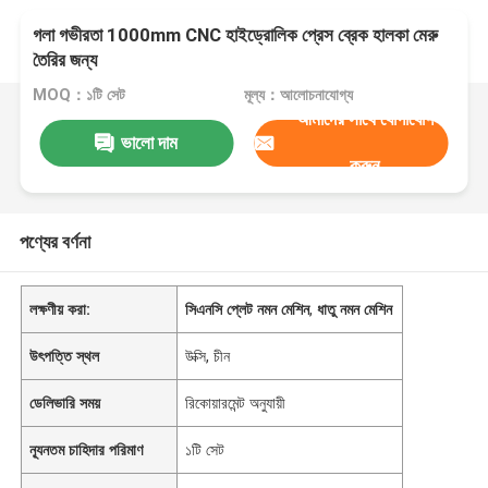
গলা গভীরতা 1000mm CNC হাইড্রোলিক প্রেস ব্রেক হালকা মেরু
তৈরির জন্য
MOQ：১টি সেট
মূল্য：আলোচনাযোগ্য
আমাদের সাথে যোগাযোগ
ভালো দাম
করুন
পণ্যের বর্ণনা
লক্ষণীয় করা:
সিএনসি প্লেট নমন মেশিন
,
ধাতু নমন মেশিন
উৎপত্তি স্থল
উক্সি, চীন
ডেলিভারি সময়
রিকোয়ারমেন্ট অনুযায়ী
ন্যূনতম চাহিদার পরিমাণ
১টি সেট