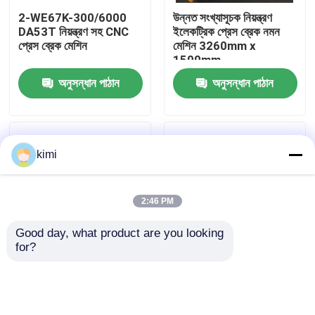
2-WE67K-300/6000
উন্নত সংখ্যাসূচক নিয়ন্ত্রণ
DA53T নিয়ন্ত্রণ সহ CNC
ইলেকট্রিক প্রেস ব্রেক নমন
কারখানা পরিদর্শন
প্রেস ব্রেক মেশিন
মেশিন 3260mm x
1500mm
অনুসন্ধান পাঠান
অনুসন্ধান পাঠান
মান নিয়ন্ত্রণ
আমাদের সাথে যোগাযোগ করুন
kimi
খবর
2:46 PM
মামলা
Good day, what product are you looking 
for?
একটি উদ্ধৃতি অনুরোধ করুন
গার্ডিল তৈরির জন্য সিএনসি প্রেস
400 টন কর্মক্ষম শক্তি সিএনসি
ব্রেক মেশিন
প্রেস ব্রেক মেশিন
সিএনসি জলবাহী প্রেস ব্রেক