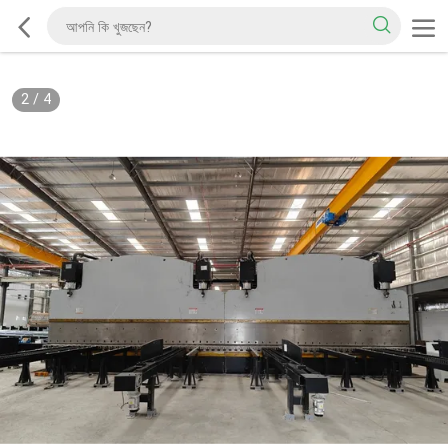
2
/
4