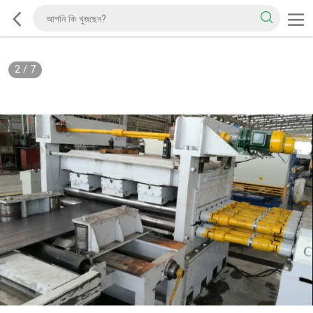
2
/
7