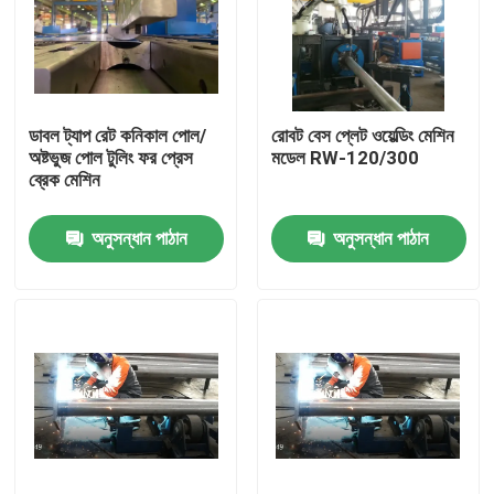
ডাবল ট্যাপ রেট কনিকাল পোল/
রোবট বেস প্লেট ওয়েল্ডিং মেশিন
অষ্টভুজ পোল টুলিং ফর প্রেস
মডেল RW-120/300
ব্রেক মেশিন
অনুসন্ধান পাঠান
অনুসন্ধান পাঠান
বাড়ি
পণ্য
আমাদের সম্পর্কে