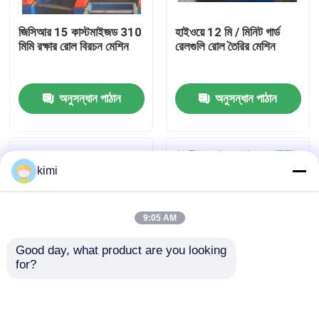
জিসিআর 15 কাস্টমাইজড 310
হাইওয়ে 12 মি / মিনিট গার্ড
কারখানা পরিদর্শন
মিমি রক্ষার রোল বিরচন মেশিন
রেলগুলি রোল তৈরির মেশিন
মান নিয়ন্ত্রণ
অনুসন্ধান পাঠান
অনুসন্ধান পাঠান
আমাদের সাথে যোগাযোগ করুন
kimi
খবর
9:05 AM
মামলা
Good day, what product are you looking 
for?
একটি উদ্ধৃতি অনুরোধ করুন
ইস্পাত দুই তরঙ্গ 3.0 মিমি রক্ষার
সিই 476 মিমি গার্ড্রেল রোল 4
রোল বিরচন মেশিন
মিমি বেধ শীট জন্য মেশিন বিরচন
সিএনসি জলবাহী প্রেস ব্রেক