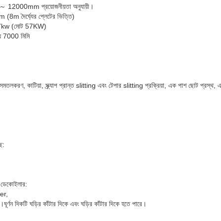
00 ～ 12000mm প্রয়োজনীয়তা অনুযায়ী।
 (8m দৈর্ঘ্যের প্লেটের ভিত্তি)
: 37kw (মোট 57KW)
য় 7000 মিমি
লকরণ, কাটিয়া, স্ক্র্যাপ প্রান্ত slitting এবং টেপার slitting প্রক্রিয়া, এক পাশ ছোট প্রস্থ, 
ে:
 ডেকোইলার:
er,
ঘূর্ণন দিকটি ঘড়ির কাঁটার দিকে এবং ঘড়ির কাঁটার দিকে হতে পারে।