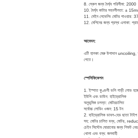
8. স্কেল জন্য দৈর্ঘ্য পরিসীমা: 20
10. দৈর্ঘ্য কাটার সহনশীলতা: ± 15mm
11. মেইন লেভেলিং মোটর পাওয়ার
12. মেশিনের জন্য প্রস্থ এলাকা: প্রা
আবেদন:
এটি হালকা মেরু উপাদান uncoiling, সমত
পেতে।
স্পেসিফিকেশন
1. ইস্পাত কুণ্ডলী ডলি গাড়ী লোড হচ্ছ
ইউপি এবং ডাউন: হাইড্রোলিক
অনুভূমিক চলন্ত: মোটরচালিত
সর্বোচ্চ লোডিং ওজন: 15 টন
2. হাইড্রোলিক ডাবল-হেড ছাতা টাইপ
সহ: মোটর চালিত বন্ধ, মোটর, reduc
চেইন সিস্টেম ঘোরানোর জন্য শিফট নেয়।
খোলা এবং বন্ধ: জলবাহী