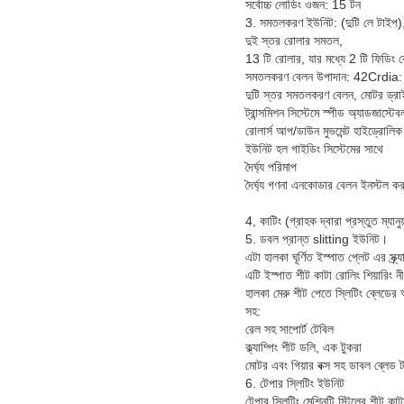
সর্বোচ্চ লোডিং ওজন: 15 টন
3. সমতলকরণ ইউনিট: (দুটি লে টাইপ)
দুই স্তর রোলার সমতল,
13 টি রোলার, যার মধ্যে 2 টি ফিডিং 
সমতলকরণ বেলন উপাদান: 42Crdi
দুটি স্তর সমতলকরণ বেলন, মোটর ড্রাই
ট্রান্সমিশন সিস্টেমে স্পীড অ্যাডজাস্টে
রোলার্স আপ/ডাউন মুভমেন্ট হাইড্রোলিক
ইউনিট হল গাইডিং সিস্টেমের সাথে
দৈর্ঘ্য পরিমাপ
দৈর্ঘ্য গণনা এনকোডার বেলন ইনস্টল কর
4, কাটিং (গ্রাহক দ্বারা প্রস্তুত ম্যানু
5. ডবল প্রান্ত slitting ইউনিট।
এটা হালকা ঘূর্ণিত ইস্পাত প্লেট এর স্ক্
এটি ইস্পাত শীট কাটা রোলিং শিয়ারিং 
হালকা মেরু শীট পেতে স্লিটিং ব্লেডের
সহ:
রেল সহ সাপোর্ট টেবিল
ক্ল্যাম্পিং শীট ডলি, এক টুকরা
মোটর এবং গিয়ার বক্স সহ ডাবল ব্লেড
6. টেপার স্লিটিং ইউনিট
টেপার স্লিটিং মেশিনটি স্টিলের শীট ক