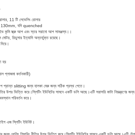
,
রোলার, 11 টি লেভেলিং রোলার
a: 130mm, যদি quenched
ভ কৃমি স্ক্রু আপ এবং স্তর সরানো আপ সামঞ্জস্য।।
বল মোটর, রিডুসার ইত্যাদি অন্তর্ভুক্ত রয়েছে।
 দিয়ে।
া হয়
য়াল প্লাজমা কর্তনকারী)
র্যাপ প্রান্ত slitting জন্য হালকা মেরু জন্য সঠিক প্রস্থ পেতে।
নীতির উপর ভিত্তি করে।স্লিটিং ইউনিটের সামনে একটি ডলি আছে।এটি সরাসরি কাটা নিয়ন্ত্রণের জন্য
 অবস্থান পরিবর্তন করে।
 টাইপ এজ স্লিটিং ইউনিট।
াটার জন্য রোলিং শিয়ারিং নীতির উপর ভিত্তি করে।স্লিটিং ইউনিটের সামনে একটি ডলি আছে।এটি টেপার 