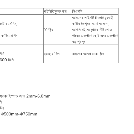
পরিচিতিমুলক নাম
সিএমসি
আমাদের লাইনটি theতিহ্যবাহী
কাটার মেশিন,
কাটার দৈর্ঘ্যের সাথে আলাদা,
বৈশিষ্ট্য
আপনি মই-আকৃতির শীট পেতে
 কাটিং মেশিন;
পারেন একপাশে ছোট এবং একপাশে
বড় প্রস্থ
িমি
ব্যবহার শিল্প
রাস্তার আলো মেরু শিল্প
1600 মিমি
িত হালকা ইস্পাত জন্য 2mm-6.0mm
ি
 টন
 ব্যাস: Φ500mm-Φ750mm