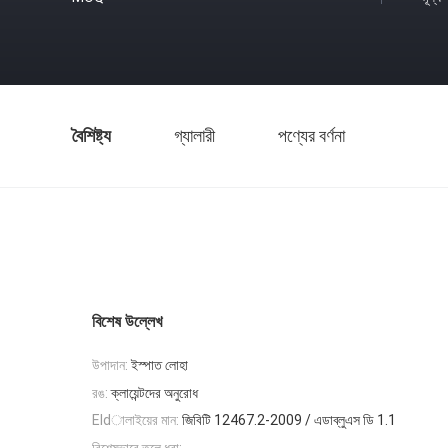
বৈশিষ্ট্য
গ্যালারী
পণ্যের বর্ণনা
বিশেষ উল্লেখ
উপাদান:
ইস্পাত লোহা
রঙ:
ক্লায়েন্টদের অনুরোধ
Eldালাইয়ের মান:
জিবিটি 12467.2-2009 / এডাব্লুএস ডি 1.1