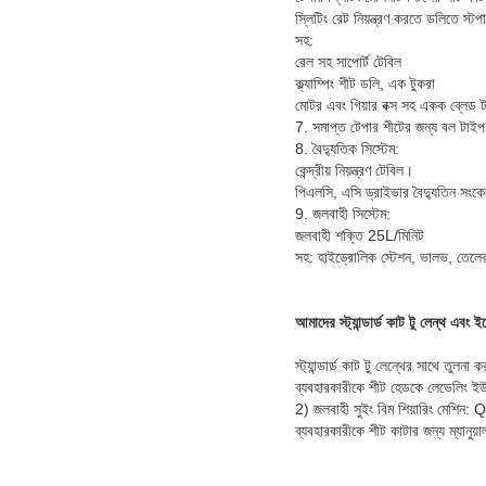
স্লিটিং রেট নিয়ন্ত্রণ করতে ডলিতে স্
সহ:
রেল সহ সাপোর্ট টেবিল
ক্ল্যাম্পিং শীট ডলি, এক টুকরা
মোটর এবং গিয়ার বক্স সহ একক ব্লেড
7. সমাপ্ত টেপার শীটের জন্য বল টাইপ 
8. বৈদ্যুতিক সিস্টেম:
কেন্দ্রীয় নিয়ন্ত্রণ টেবিল।
পিএলসি, এসি ড্রাইভার বৈদ্যুতিন সংকেতে
9. জলবাহী সিস্টেম:
জলবাহী শক্তি 25L/মিনিট
সহ: হাইড্রোলিক স্টেশন, ভালভ, তেলের ট
আমাদের স্ট্যান্ডার্ড কাট টু লেন্থ এবং
স্ট্যান্ডার্ড কাট টু লেন্থের সাথে তুল
ব্যবহারকারীকে শীট হেডকে লেভেলিং ইউ
2) জলবাহী সুইং বিম শিয়ারিং মেশ
ব্যবহারকারীকে শীট কাটার জন্য ম্যানুয