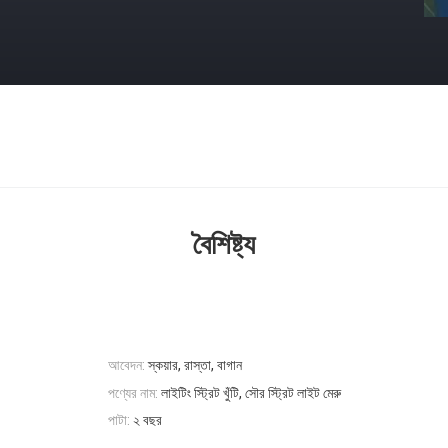
বৈশিষ্ট্য
আবেদন:
স্কয়ার, রাস্তা, বাগান
পণ্যের নাম:
লাইটিং স্ট্রিট খুঁটি, সৌর স্ট্রিট লাইট মেরু
পাটা:
২ বছর