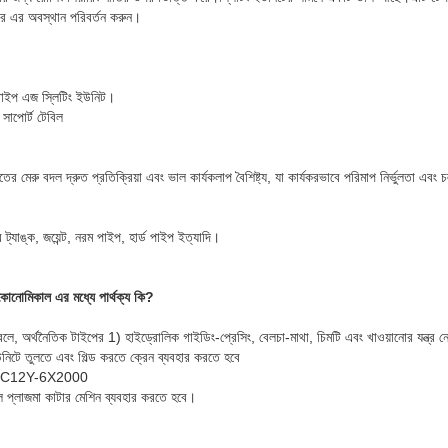
টপার এর অবস্থান পরিবর্তন করুন।
 টাইপ এজ স্লিটিং ইউনিট।
সাপোর্ট টেবিল
র মেরু বদল দ্রুত প্রতিক্রিয়া এবং ভাল কার্যকলাপ বৈশিষ্ট্য, যা কার্যকরভাবে পরিমাপ নির্ভুলতা এবং 
্যাঙ্ক, জয়েন্ট, নরম পাইপ, হার্ড পাইপ ইত্যাদি।
 ইকোনোমিকাল এর মধ্যে পার্থক্য কি?
না করলে, অর্থনৈতিক টাইপের 1) হাইড্রোলিক গাইডিং-প্রেসিং, বেলচা-মাথা, চিমটি এবং খাওয়ানোর যন্ত্র ন
নিটে তুলতে এবং গিল্ড করতে ক্রেন ব্যবহার করতে হবে
িন: QC12Y-6X2000
়াল প্লাজমা কাটার মেশিন ব্যবহার করতে হবে।