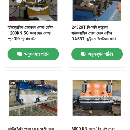
হাইড্রোলিক মোনোপল সোজা মেশিন
2×320T সিএনসি ট্যান্ডেম
1200KN 5G জন্য মেরু সোজা
হাইড্রোলিক প্রেস ব্রেক মেশিন
স্প্লাইসিং পুনরায় গঠন
DA53T কন্ট্রোল সিস্টেমের সাথে
অনুসন্ধান পাঠান
অনুসন্ধান পাঠান
বাড়ি
পণ্য
আমাদের সম্পর্কে
কাস্টম তৈরি প্রেস ব্রেক মেশিন জন্য
6000 KN স্বাভাবিক চাপ প্রেস