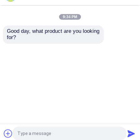
9:34 PM
Good day, what product are you looking 
for?
স্টেইনলেস স্টীল / Cr12MoV জন্য
500 টন হাইড্রোলিক সিএনসি ট্যান্ডেম
উচ্চ স্পষ্টতা CNC গা থেকে লোম ছাঁটা
প্রেস ব্রেক মেশিন 8200 মিমি
মেশিন ফলক
অনুসন্ধান পাঠান
অনুসন্ধান পাঠান
বাড়ি
আমাদের সম্পর্কে
আমাদের সাথে যোগাযোগ করুন
Desktop Site
সাইট ম্যাপ
গোপনীয়তা নীতি
গুণ
সিএনসি জলবাহী প্রেস ব্রেক
চীন কারখানা.Copyright © 2026